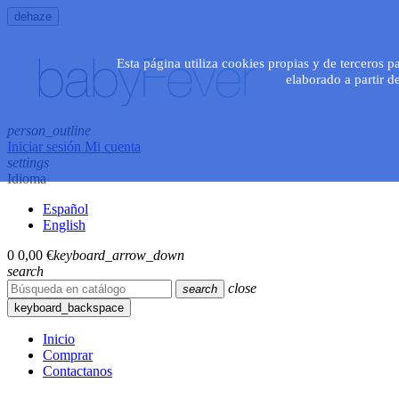
dehaze
Esta página utiliza cookies propias y de terceros p
elaborado a partir d
person_outline
Iniciar sesión
Mi cuenta
settings
Idioma
Español
English
0
0,00 €
keyboard_arrow_down
search
close
search
keyboard_backspace
Inicio
Comprar
Contactanos