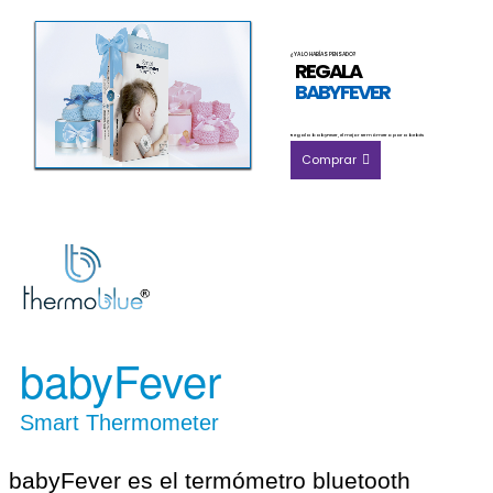
¿YA LO HABÍAS PENSADO?
REGALA
BABYFEVER
Regala babyFever, el mejor termómetro para bebés
Comprar
babyFever
Smart Thermometer
babyFever es el termómetro bluetooth