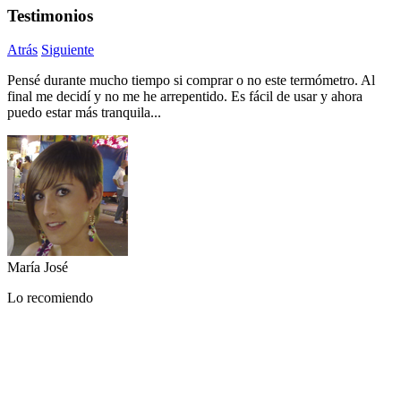
Testimonios
Atrás
Siguiente
Pensé durante mucho tiempo si comprar o no este termómetro. Al
M
final me decidí y no me he arrepentido. Es fácil de usar y ahora
d
puedo estar más tranquila...
p
María José
A
Lo recomiendo
M